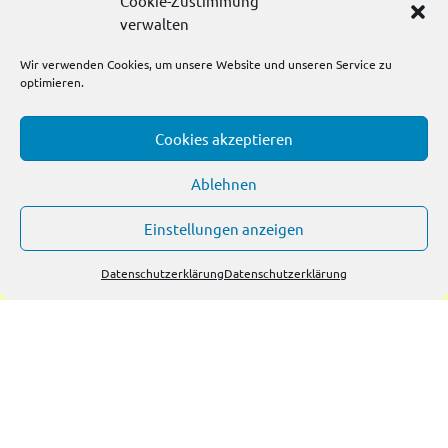
Cookie-Zustimmung
verwalten
Wir verwenden Cookies, um unsere Website und unseren Service zu
optimieren.
FAQ: Dein Weg zu
Cookies akzeptieren
strategischem Content &
Ablehnen
KI-Sichtbarkeit
Einstellungen anzeigen
Datenschutzerklärung
Datenschutzerklärung
Was unterscheidet deine
Content-Strategie von
klassischem Marketing?